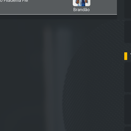
o Filadélfia FM
Brandão