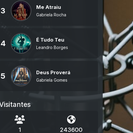
Me Atraiu
3
Gabriela Rocha
É Tudo Teu
4
Leandro Borges
Deus Proverá
5
Gabriela Gomes
Visitantes
1
243600